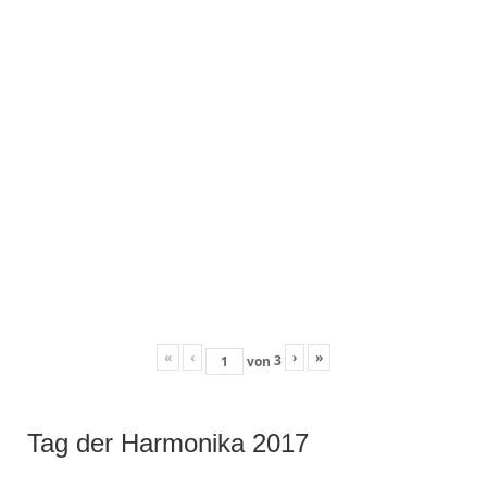
«
‹
›
»
3
von
Tag der Harmonika 2017