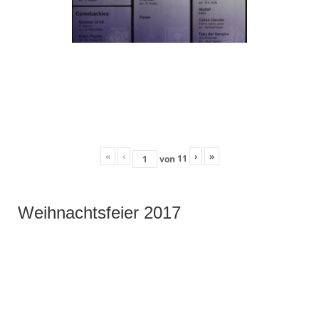
«
‹
›
»
11
von
Weihnachtsfeier 2017