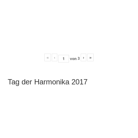
«
‹
›
»
3
von
Tag der Harmonika 2017