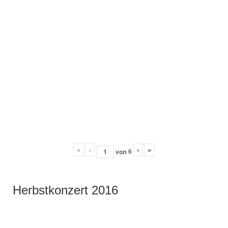
«
‹
›
»
6
von
Herbstkonzert 2016