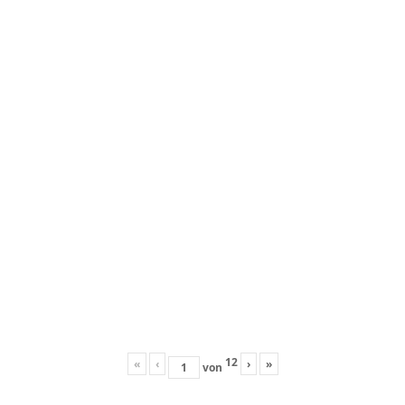
12
«
‹
›
»
von