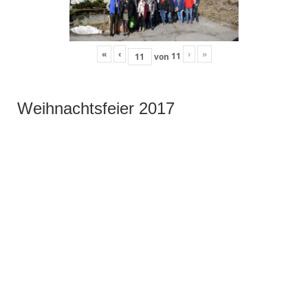
«
‹
›
»
11
von
Weihnachtsfeier 2017