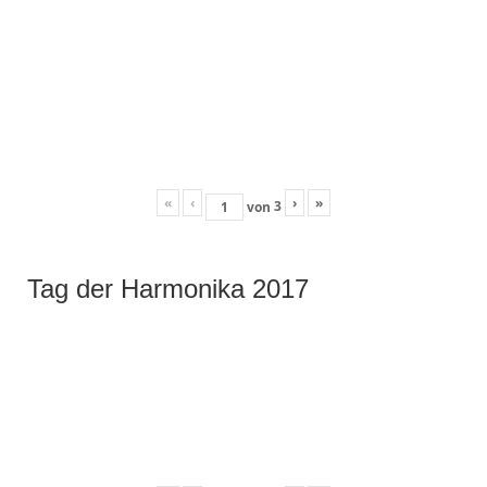
«
‹
›
»
3
von
Tag der Harmonika 2017