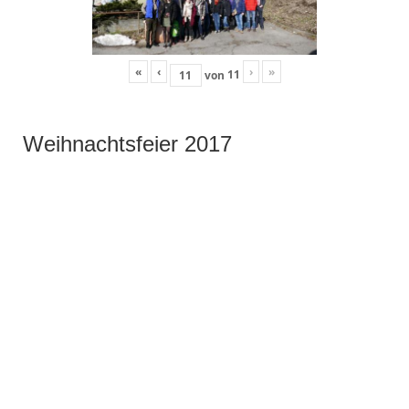
«
‹
›
»
11
von
Weihnachtsfeier 2017