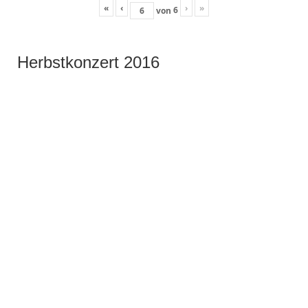
«
‹
›
»
6
von
Herbstkonzert 2016