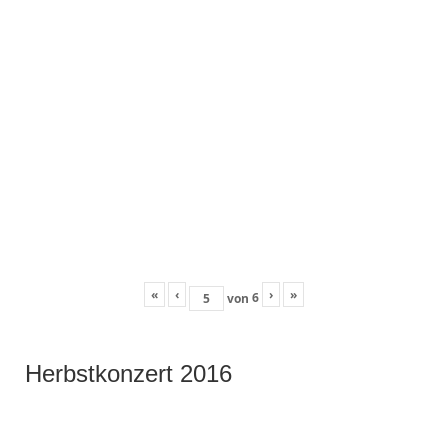
«
‹
›
»
6
von
Herbstkonzert 2016