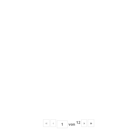
12
«
‹
›
»
von