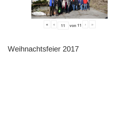
«
‹
›
»
11
von
Weihnachtsfeier 2017