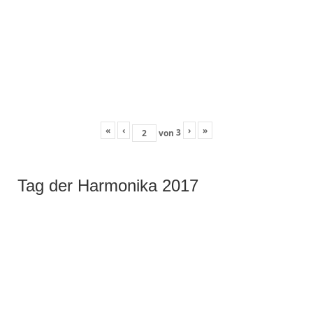
«
‹
›
»
3
von
Tag der Harmonika 2017