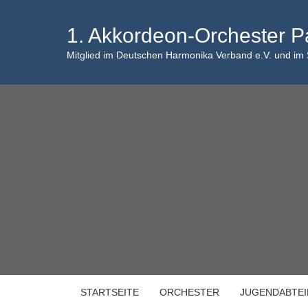
Skip
to
1. Akkordeon-Orchester P
content
Mitglied im Deutschen Harmonika Verband e.V. und im
STARTSEITE
ORCHESTER
JUGENDABTE