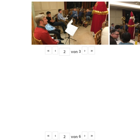
«
‹
›
»
3
von
«
‹
›
»
6
von