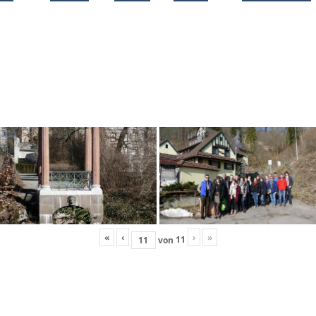
«
‹
›
»
11
von