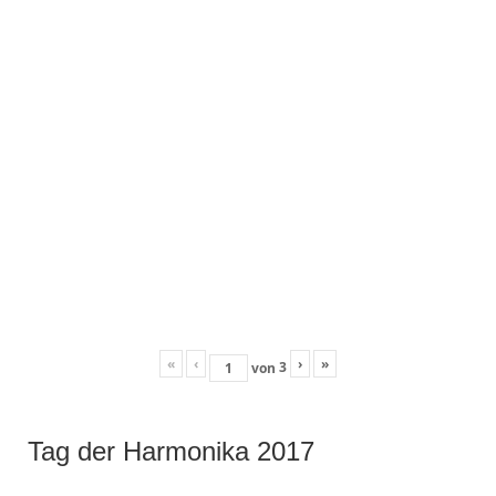
«
‹
›
»
3
von
Tag der Harmonika 2017