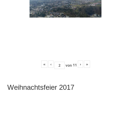
«
‹
›
»
11
von
Weihnachtsfeier 2017