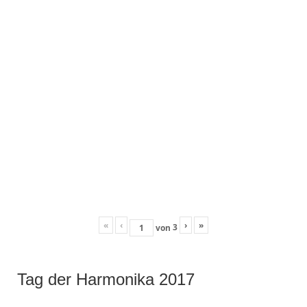
«
‹
›
»
3
von
Tag der Harmonika 2017