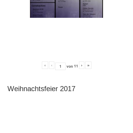
«
‹
›
»
11
von
Weihnachtsfeier 2017