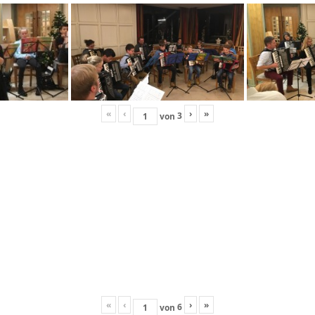
«
‹
›
»
3
von
«
‹
›
»
6
von