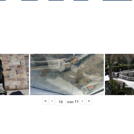
«
‹
›
»
11
von