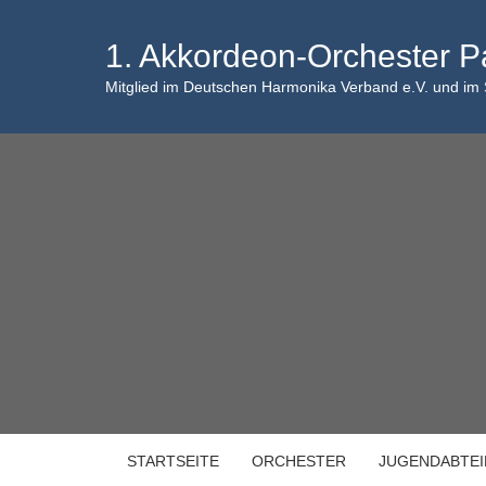
Skip
to
1. Akkordeon-Orchester P
content
Mitglied im Deutschen Harmonika Verband e.V. und im
STARTSEITE
ORCHESTER
JUGENDABTE