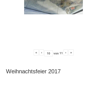
«
‹
›
»
11
von
Weihnachtsfeier 2017