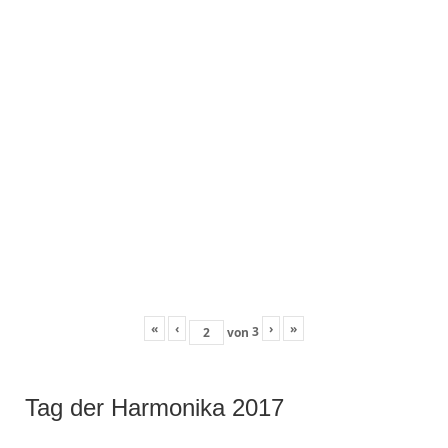
«
‹
›
»
3
von
Tag der Harmonika 2017