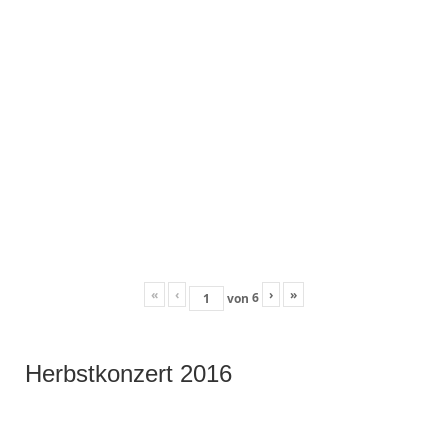
«
‹
›
»
6
von
Herbstkonzert 2016