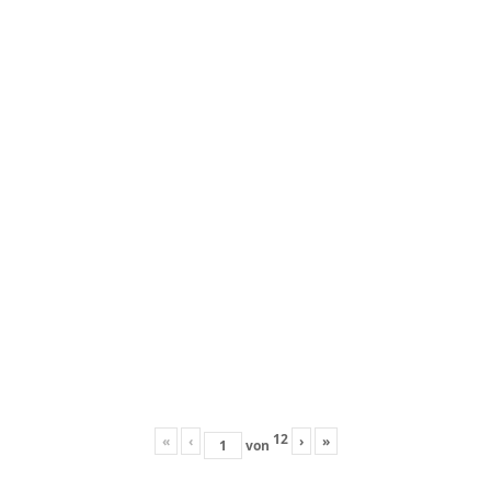
12
«
‹
›
»
von