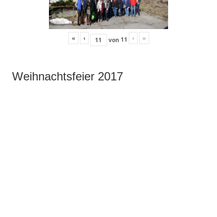
«
‹
›
»
11
von
Weihnachtsfeier 2017