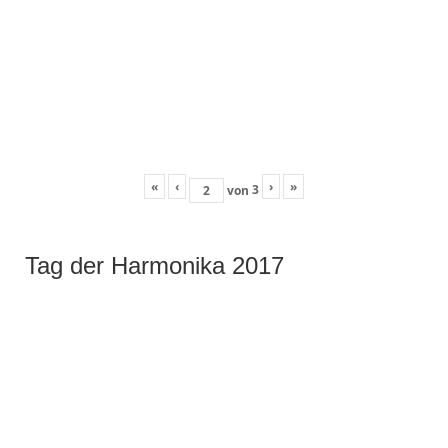
«
‹
›
»
3
von
Tag der Harmonika 2017