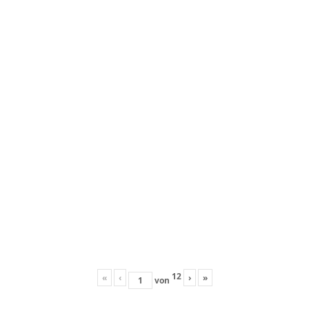
12
«
‹
›
»
von