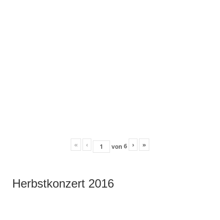
«
‹
›
»
6
von
Herbstkonzert 2016