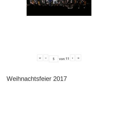
«
‹
›
»
11
von
Weihnachtsfeier 2017