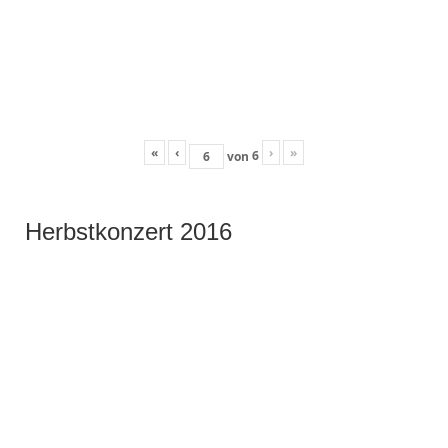
«
‹
›
»
6
von
Herbstkonzert 2016