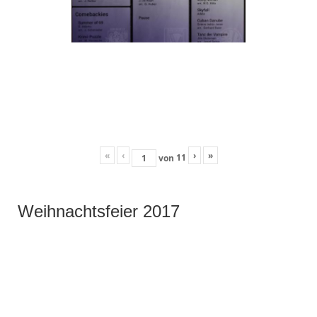
«
‹
›
»
11
von
Weihnachtsfeier 2017