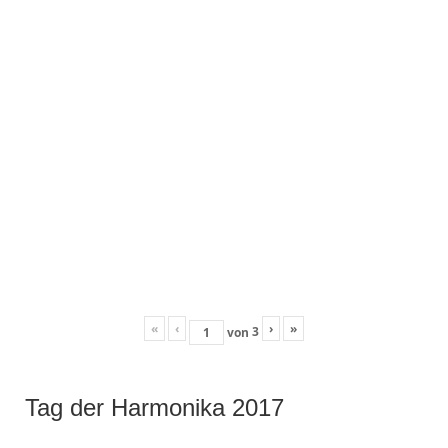
«
‹
›
»
3
von
Tag der Harmonika 2017