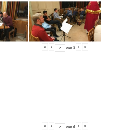
«
‹
›
»
3
von
«
‹
›
»
6
von