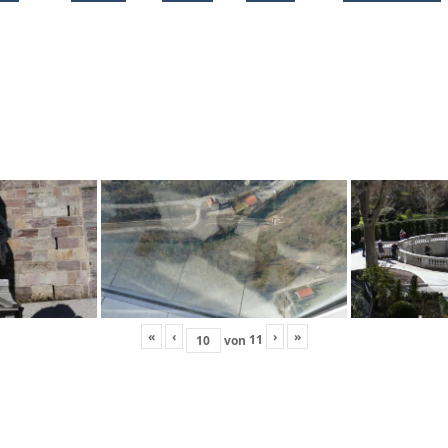
«
‹
›
»
11
von