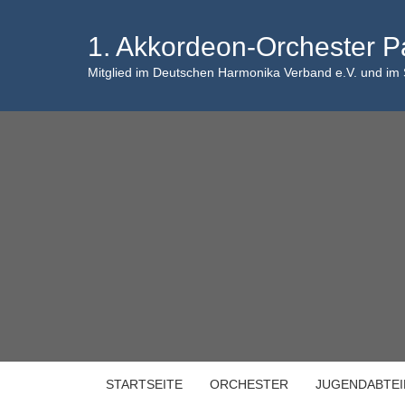
Skip
to
1. Akkordeon-Orchester P
content
Mitglied im Deutschen Harmonika Verband e.V. und im
STARTSEITE
ORCHESTER
JUGENDABTE