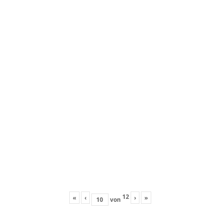
12
«
‹
›
»
von