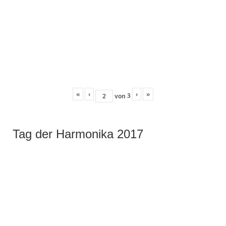
«
‹
›
»
3
von
Tag der Harmonika 2017