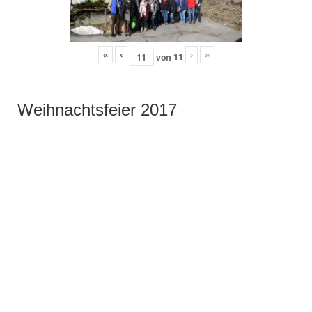
«
‹
›
»
11
von
Weihnachtsfeier 2017