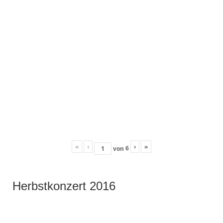
«
‹
›
»
6
von
Herbstkonzert 2016