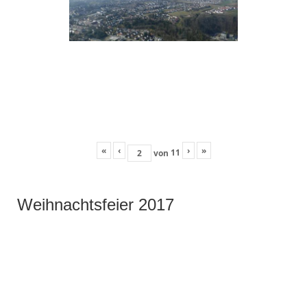
«
‹
›
»
11
von
Weihnachtsfeier 2017