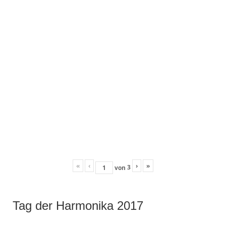
«
‹
›
»
3
von
Tag der Harmonika 2017