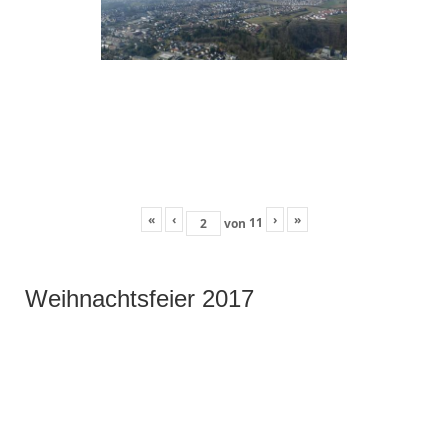
«
‹
›
»
11
von
Weihnachtsfeier 2017