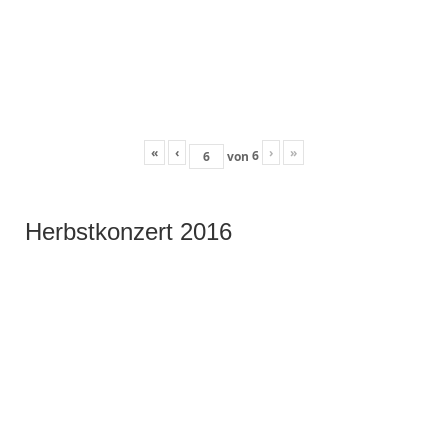
«
‹
›
»
6
von
Herbstkonzert 2016