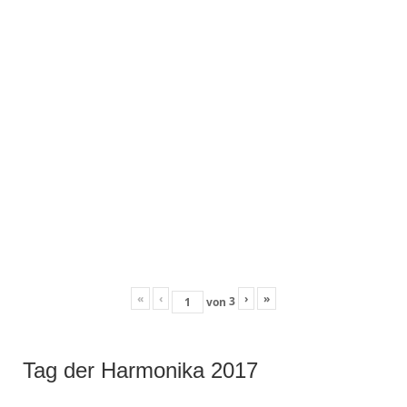
«
‹
›
»
3
von
Tag der Harmonika 2017