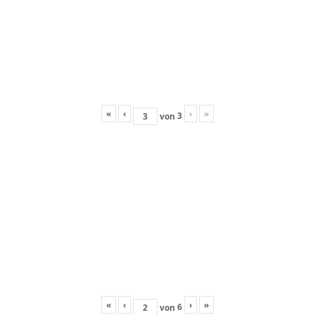
«
‹
›
»
3
von
«
‹
›
»
6
von