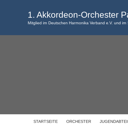
Skip
to
1. Akkordeon-Orchester P
content
Mitglied im Deutschen Harmonika Verband e.V. und im
STARTSEITE
ORCHESTER
JUGENDABTE