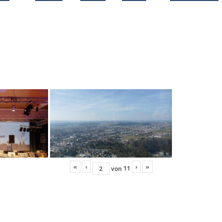
«
‹
›
»
11
von