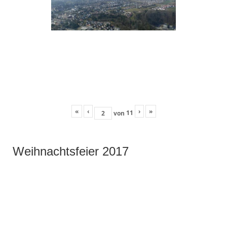
«
‹
›
»
11
von
Weihnachtsfeier 2017