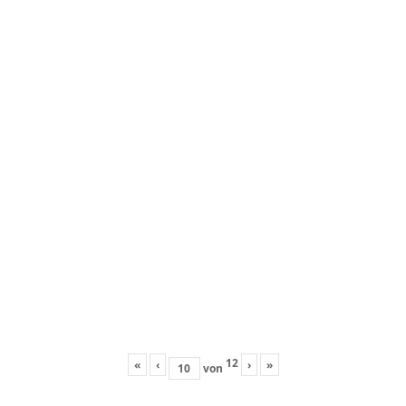
12
«
‹
›
»
von