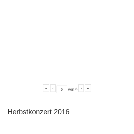
«
‹
›
»
6
von
Herbstkonzert 2016