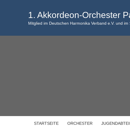
Skip
to
1. Akkordeon-Orchester P
content
Mitglied im Deutschen Harmonika Verband e.V. und im
STARTSEITE
ORCHESTER
JUGENDABTE