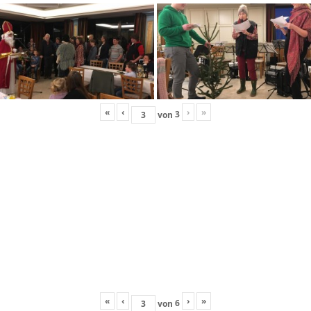
«
‹
›
»
3
von
«
‹
›
»
6
von