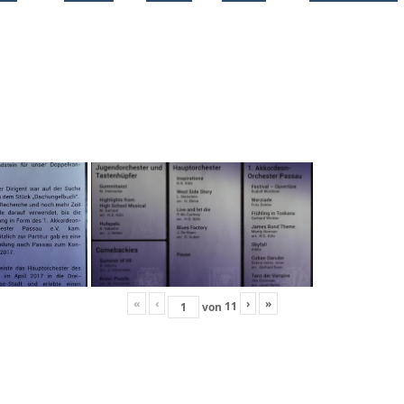
«
‹
›
»
11
von