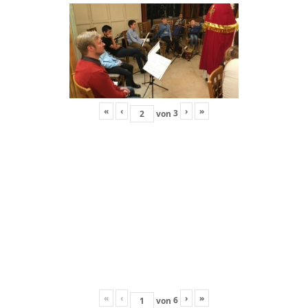
«
‹
›
»
3
von
«
‹
›
»
6
von