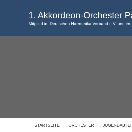
Skip
to
1. Akkordeon-Orchester P
content
Mitglied im Deutschen Harmonika Verband e.V. und im
STARTSEITE
ORCHESTER
JUGENDABTE