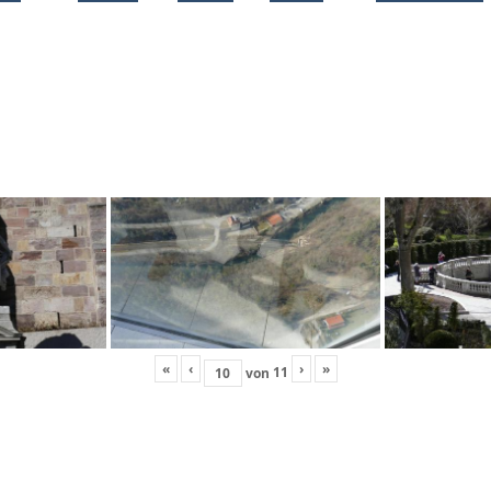
«
‹
›
»
11
von