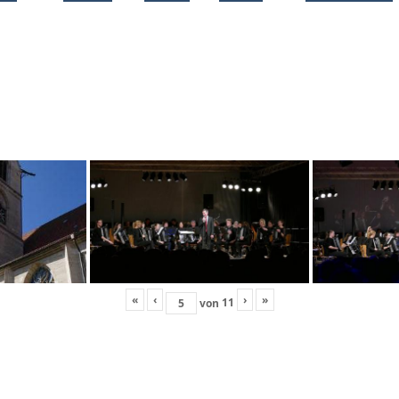
«
‹
›
»
11
von