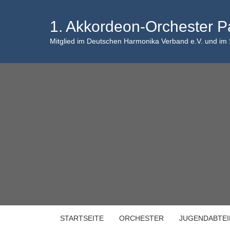
Skip
to
1. Akkordeon-Orchester P
content
Mitglied im Deutschen Harmonika Verband e.V. und im
STARTSEITE
ORCHESTER
JUGENDABTE