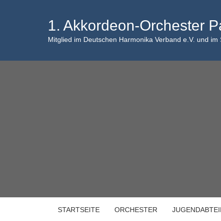
Skip
to
1. Akkordeon-Orchester P
content
Mitglied im Deutschen Harmonika Verband e.V. und im
STARTSEITE
ORCHESTER
JUGENDABTE