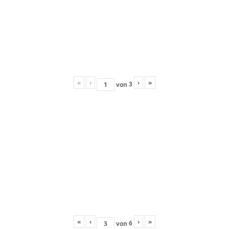
«
‹
›
»
3
von
«
‹
›
»
6
von