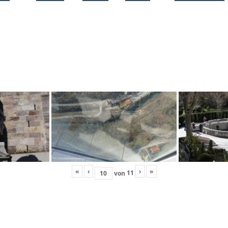
«
‹
›
»
11
von