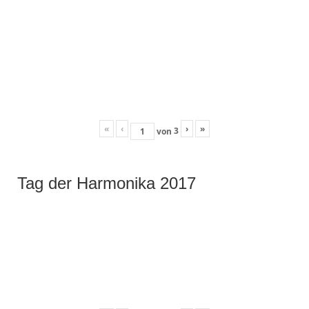
«
‹
›
»
3
von
Tag der Harmonika 2017