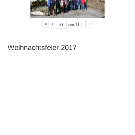
«
‹
›
»
11
von
Weihnachtsfeier 2017