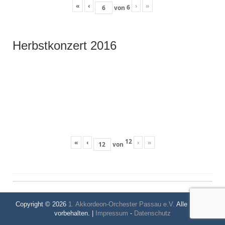
«
‹
›
»
6
von
Herbstkonzert 2016
12
«
‹
›
»
von
Copyright © 2026
1. Akkordeon-Orchester Passau e.V.
Alle Rechte
vorbehalten. |
Impressum
-
Datenschutz