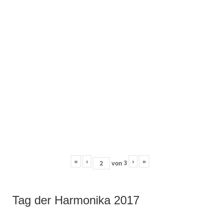
«
‹
›
»
3
von
Tag der Harmonika 2017