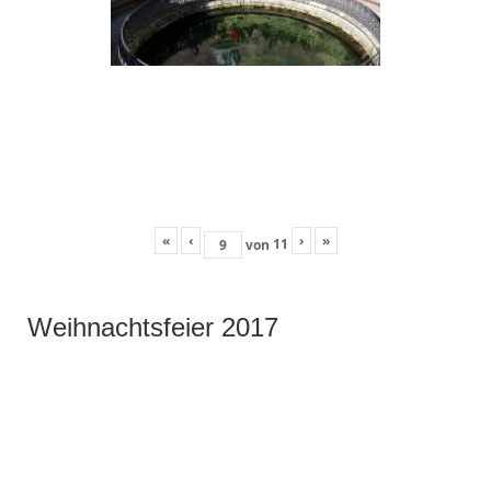
«
‹
›
»
11
von
Weihnachtsfeier 2017