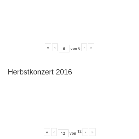
«
‹
›
»
6
von
Herbstkonzert 2016
12
«
‹
›
»
von