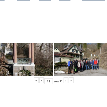
«
‹
›
»
11
von