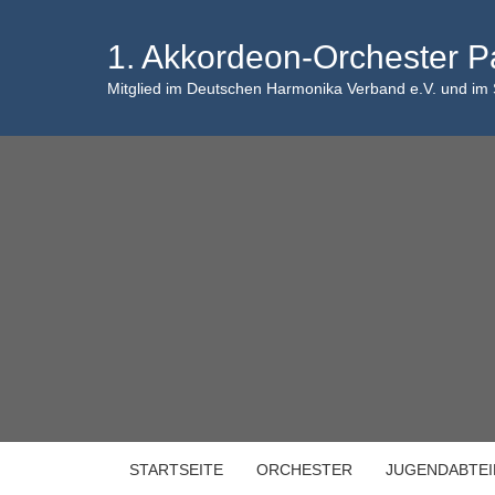
Skip
to
1. Akkordeon-Orchester P
content
Mitglied im Deutschen Harmonika Verband e.V. und im
STARTSEITE
ORCHESTER
JUGENDABTE