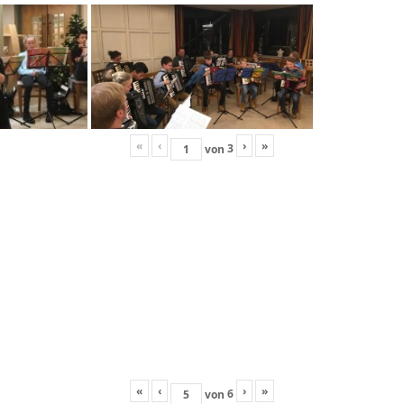
«
‹
›
»
3
von
«
‹
›
»
6
von