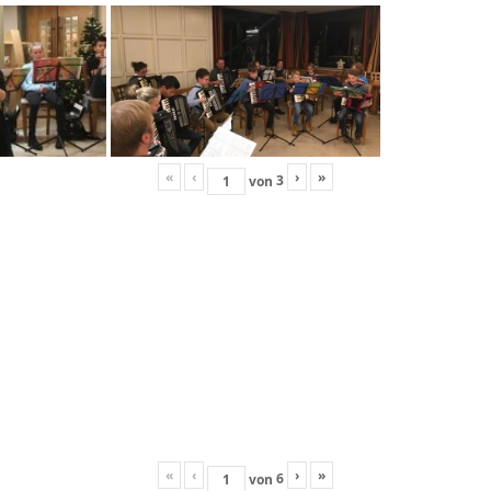
«
‹
›
»
3
von
«
‹
›
»
6
von