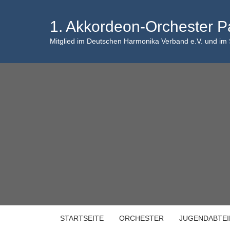
Skip
to
1. Akkordeon-Orchester P
content
Mitglied im Deutschen Harmonika Verband e.V. und im
STARTSEITE
ORCHESTER
JUGENDABTE