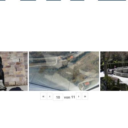
«
‹
›
»
11
von