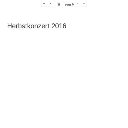
«
‹
›
»
6
von
Herbstkonzert 2016