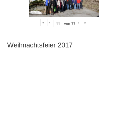
«
‹
›
»
11
von
Weihnachtsfeier 2017