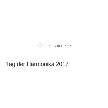
«
‹
›
»
3
von
Tag der Harmonika 2017