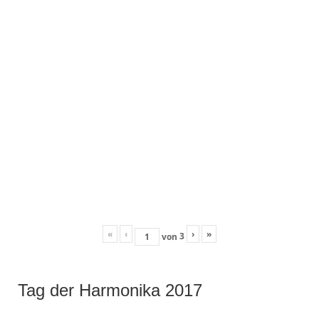
«
‹
›
»
3
von
Tag der Harmonika 2017