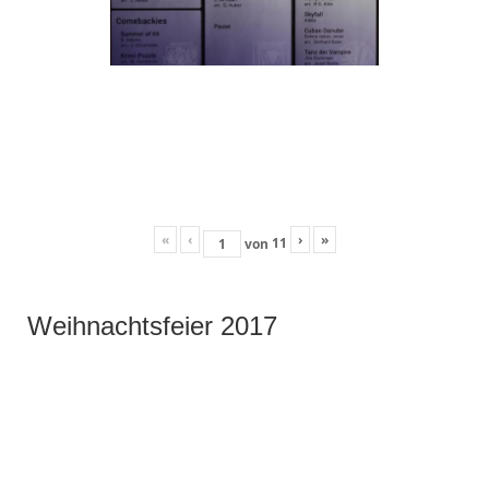
«
‹
›
»
11
von
Weihnachtsfeier 2017