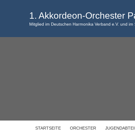
Skip
to
1. Akkordeon-Orchester P
content
Mitglied im Deutschen Harmonika Verband e.V. und im
STARTSEITE
ORCHESTER
JUGENDABTE