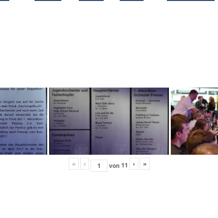
«
‹
›
»
11
von