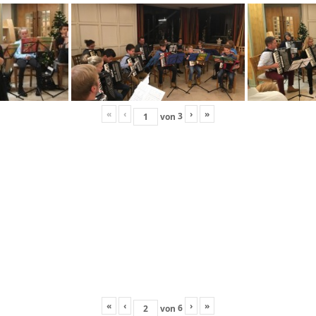
«
‹
›
»
3
von
«
‹
›
»
6
von