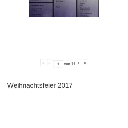
«
‹
›
»
11
von
Weihnachtsfeier 2017