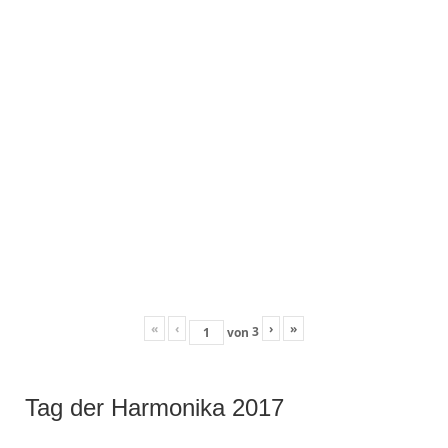
«
‹
›
»
3
von
Tag der Harmonika 2017