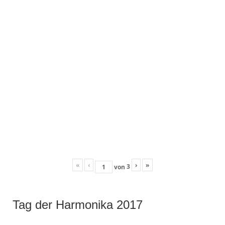
«
‹
›
»
3
von
Tag der Harmonika 2017