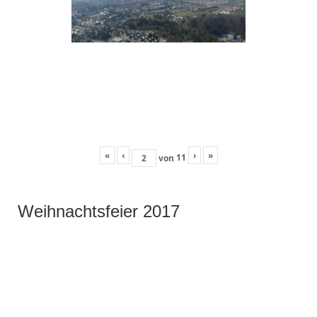
«
‹
›
»
11
von
Weihnachtsfeier 2017