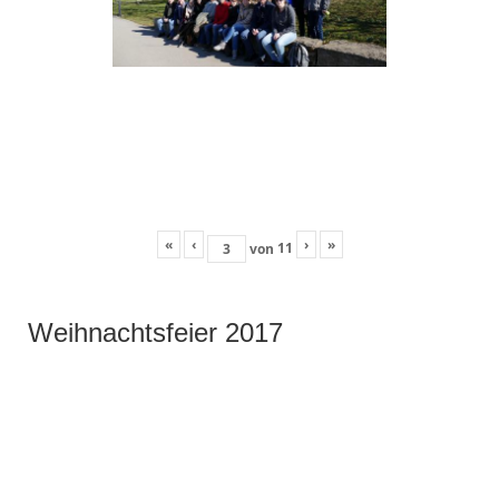
«
‹
›
»
11
von
Weihnachtsfeier 2017