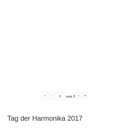
«
‹
›
»
3
von
Tag der Harmonika 2017