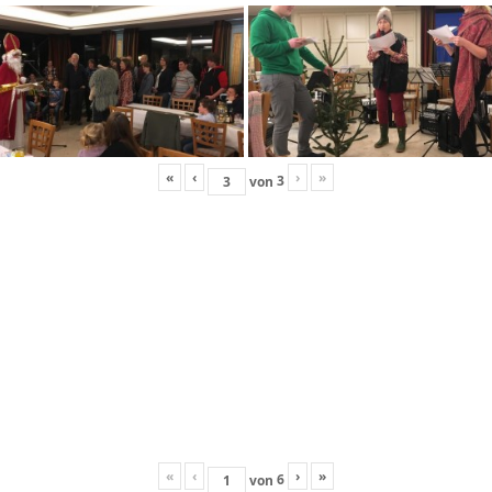
«
‹
›
»
3
von
«
‹
›
»
6
von