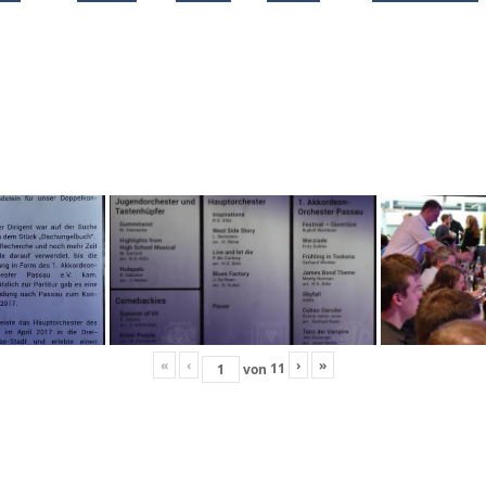
«
‹
›
»
11
von