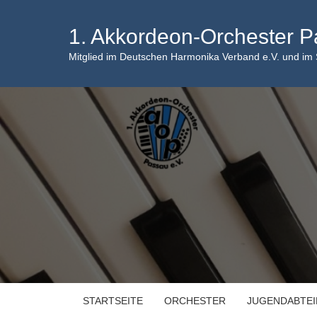
Skip
to
1. Akkordeon-Orchester P
content
Mitglied im Deutschen Harmonika Verband e.V. und im
STARTSEITE
ORCHESTER
JUGENDABTE