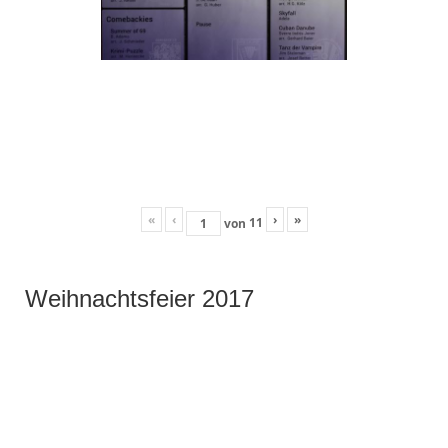
«
‹
›
»
11
von
Weihnachtsfeier 2017