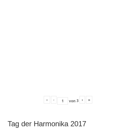
«
‹
›
»
3
von
Tag der Harmonika 2017