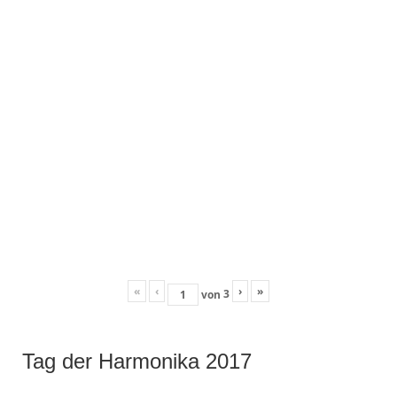
«
‹
›
»
3
von
Tag der Harmonika 2017