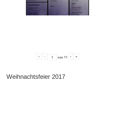
«
‹
›
»
11
von
Weihnachtsfeier 2017