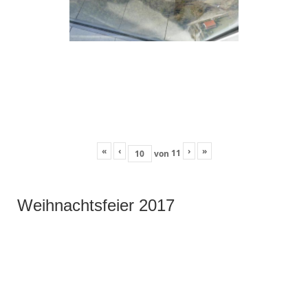
«
‹
›
»
11
von
Weihnachtsfeier 2017