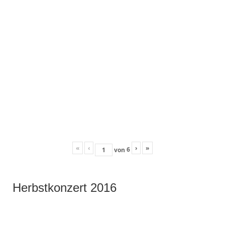
«
‹
›
»
6
von
Herbstkonzert 2016