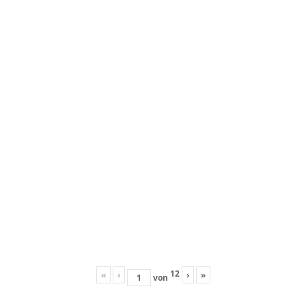
12
«
‹
›
»
von