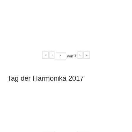
«
‹
›
»
3
von
Tag der Harmonika 2017