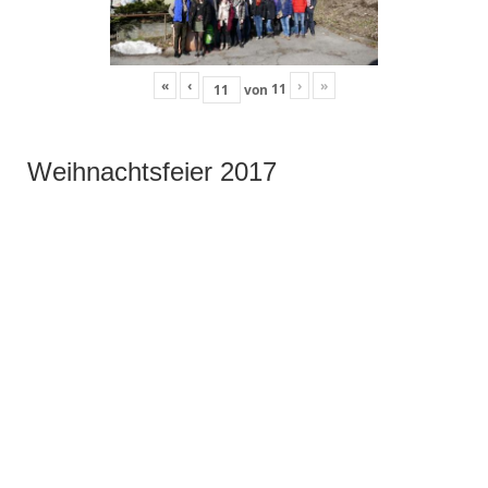
«
‹
›
»
11
von
Weihnachtsfeier 2017