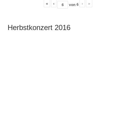
«
‹
›
»
6
von
Herbstkonzert 2016