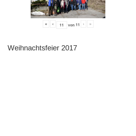
«
‹
›
»
11
von
Weihnachtsfeier 2017