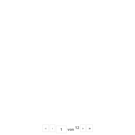
12
«
‹
›
»
von