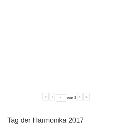
«
‹
›
»
3
von
Tag der Harmonika 2017