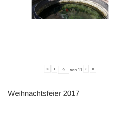
«
‹
›
»
11
von
Weihnachtsfeier 2017