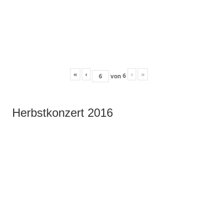
«
‹
›
»
6
von
Herbstkonzert 2016