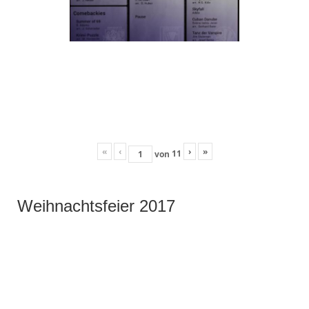
«
‹
›
»
11
von
Weihnachtsfeier 2017