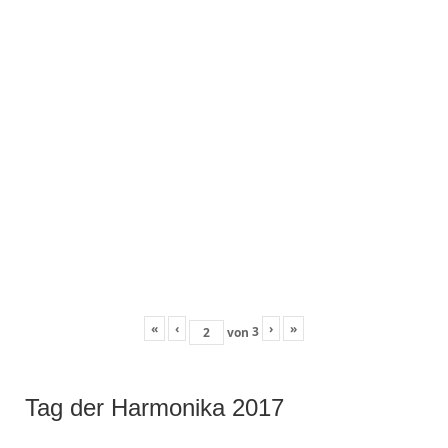
«
‹
›
»
3
von
Tag der Harmonika 2017