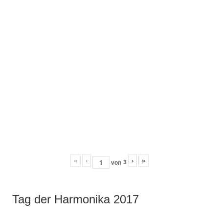
«
‹
›
»
3
von
Tag der Harmonika 2017