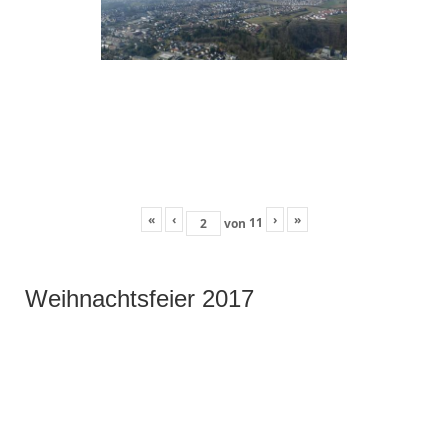
«
‹
›
»
11
von
Weihnachtsfeier 2017