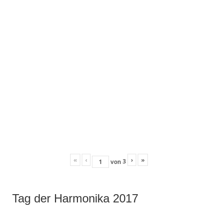
«
‹
›
»
3
von
Tag der Harmonika 2017