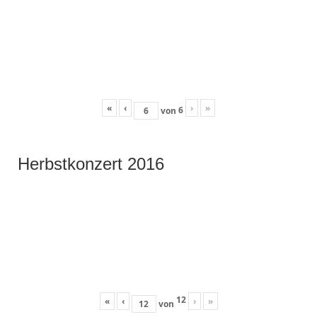
«
‹
›
»
6
von
Herbstkonzert 2016
12
«
‹
›
»
von