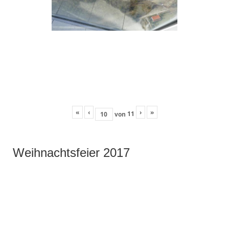
«
‹
›
»
11
von
Weihnachtsfeier 2017