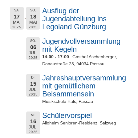
Ausflug der
SA.
SO.
17
18
Jugendabteilung ins
MAI
MAI
Legoland Günzburg
2025
2025
Jugendvollversammlung
SO.
06
mit Kegeln
JULI
14:00 - 17:00
Gasthof Aschenberger,
2025
Donaustraße 23, 94034 Passau
Jahreshauptversammlung
DI.
15
mit gemütlichem
JULI
Beisammensein
2025
Musikschule Hals, Passau
Schülervorspiel
MI.
16
Alloheim Senioren-Residenz, Salzweg
JULI
2025