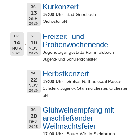
Kurkonzert
SA.
13
16:00 Uhr
Bad Griesbach
SEP.
Orchester oN
2025
Freizeit- und
FR.
SO.
14
16
Probenwochenende
NOV.
NOV.
Jugendtagungsstätte Rammelsbach
2025
2025
Jugend- und Schülerorchester
Herbstkonzert
SA.
22
19:00 Uhr
Großer Rathaussaal Passau
NOV.
Schüler-, Jugend-, Stammorchester, Orchester
2025
oN
Glühweinempfang mit
SA.
20
anschließender
DEZ.
Weihnachtsfeier
2025
17:00 Uhr
Bauer Wirt in Steinbrunn