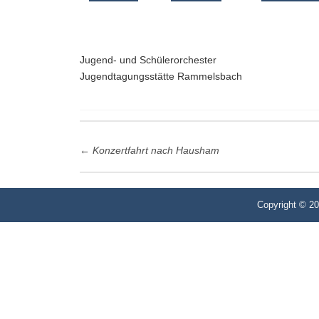
Jugend- und Schülerorchester
Jugendtagungsstätte Rammelsbach
Post
←
Konzertfahrt nach Hausham
navigation
Copyright © 2