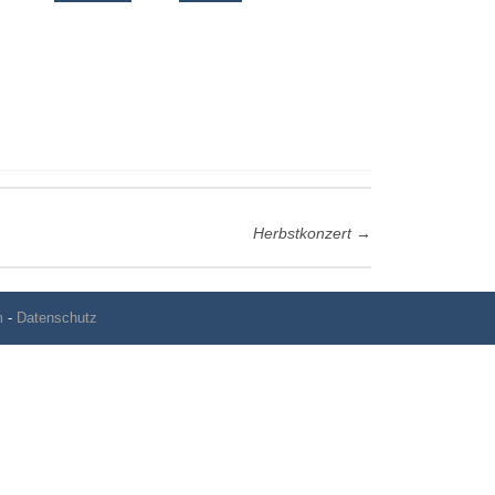
Herbstkonzert
→
m
-
Datenschutz