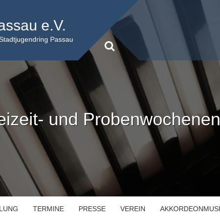
assau e.V.
 Stadtjugendring Passau
eizeit- und Probenwochene
ILUNG
TERMINE
PRESSE
VEREIN
AKKORDEONMUS