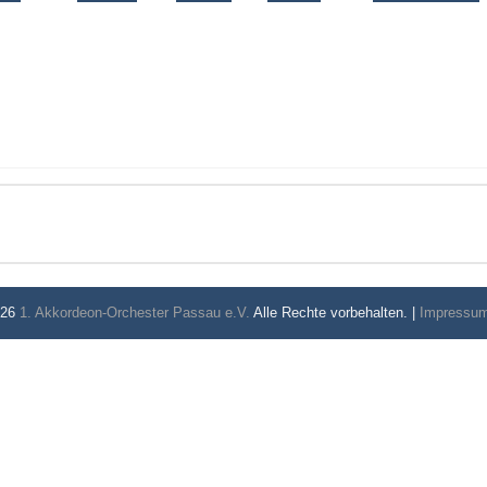
026
1. Akkordeon-Orchester Passau e.V.
Alle Rechte vorbehalten. |
Impressu