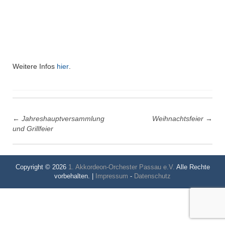
Weitere Infos
hier
.
Post
←
Jahreshauptversammlung
Weihnachtsfeier
→
navigation
und Grillfeier
Copyright © 2026
1. Akkordeon-Orchester Passau e.V.
Alle Rechte
vorbehalten. |
Impressum
-
Datenschutz