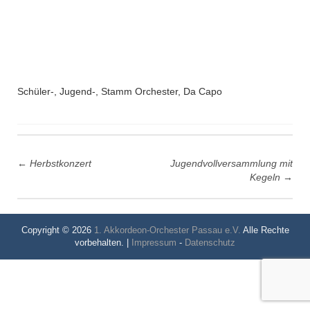
Schüler-, Jugend-, Stamm Orchester, Da Capo
Post
←
Herbstkonzert
Jugendvollversammlung mit
navigation
Kegeln
→
Copyright © 2026
1. Akkordeon-Orchester Passau e.V.
Alle Rechte
vorbehalten. |
Impressum
-
Datenschutz