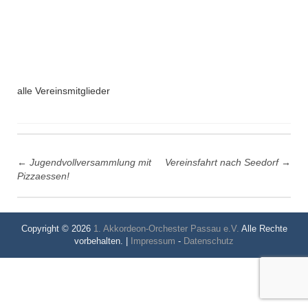
alle Vereinsmitglieder
Post
←
Jugendvollversammlung mit
Vereinsfahrt nach Seedorf
→
navigation
Pizzaessen!
Copyright © 2026
1. Akkordeon-Orchester Passau e.V.
Alle Rechte
vorbehalten. |
Impressum
-
Datenschutz