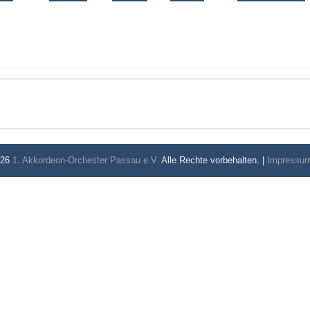
026
1. Akkordeon-Orchester Passau e.V.
Alle Rechte vorbehalten. |
Impressu