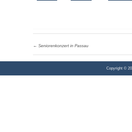
Post
←
Seniorenkonzert in Passau
navigation
Copyright © 2