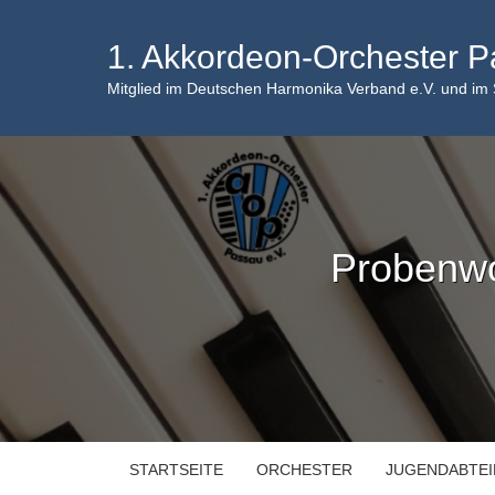
Skip
to
1. Akkordeon-Orchester P
content
Mitglied im Deutschen Harmonika Verband e.V. und im
Probenw
STARTSEITE
ORCHESTER
JUGENDABTE