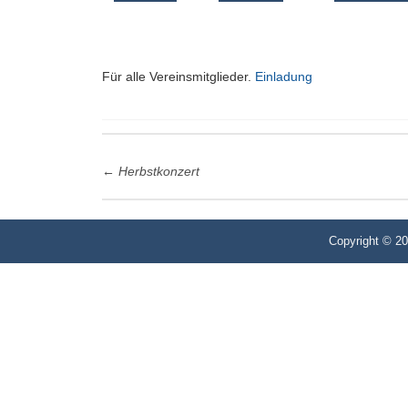
Für alle Vereinsmitglieder.
Einladung
Post
←
Herbstkonzert
navigation
Copyright © 2