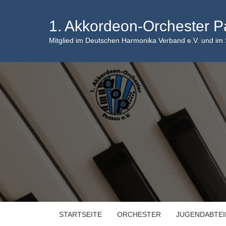
Skip
to
1. Akkordeon-Orchester P
content
Mitglied im Deutschen Harmonika Verband e.V. und im
STARTSEITE
ORCHESTER
JUGENDABTE