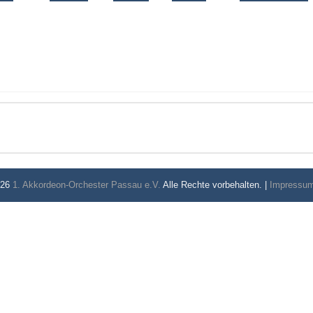
026
1. Akkordeon-Orchester Passau e.V.
Alle Rechte vorbehalten. |
Impressu