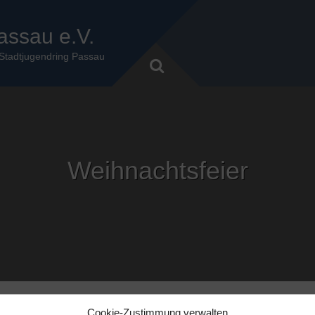
assau e.V.
 Stadtjugendring Passau
Weihnachtsfeier
ILUNG
TERMINE
PRESSE
VEREIN
AKKORDEONMUS
Cookie-Zustimmung verwalten