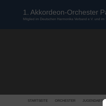
Skip
to
1. Akkordeon-Orchester P
content
Mitglied im Deutschen Harmonika Verband e.V. und im
STARTSEITE
ORCHESTER
JUGENDABTE